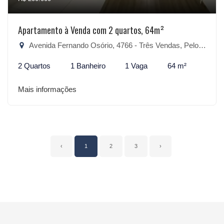
Apartamento à Venda com 2 quartos, 64m²
Avenida Fernando Osório, 4766 - Três Vendas, Pelotas-RS
2 Quartos
1 Banheiro
1 Vaga
64 m²
Mais informações
‹
1
2
3
›