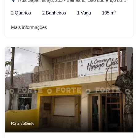
Rua Sepé Tiaraju, 205 - Balneário, São Lourenço do Sul-RS
2 Quartos
2 Banheiros
1 Vaga
105 m²
Mais informações
R$ 2.750
/mês