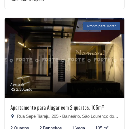
Pronto para Morar
A partir de:
R$ 2.350
/mês
Apartamento para Alugar com 2 quartos, 105m²
Rua Sepé Tiaraju, 205 - Balneário, São Lourenço do Sul-RS
2 Quartos
2 Banheiros
1 Vaga
105 m²