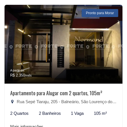
Pronto para Morar
A partir de:
R$ 2.350
/mês
Apartamento para Alugar com 2 quartos, 105m²
Rua Sepé Tiaraju, 205 - Balneário, São Lourenço do Sul-RS
2 Quartos
2 Banheiros
1 Vaga
105 m²
Mais informações