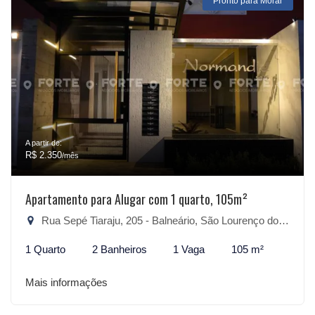
Pronto para Morar
A partir de:
R$ 2.350
/mês
Apartamento para Alugar com 1 quarto, 105m²
Rua Sepé Tiaraju, 205 - Balneário, São Lourenço do Sul-RS
1 Quarto
2 Banheiros
1 Vaga
105 m²
Mais informações