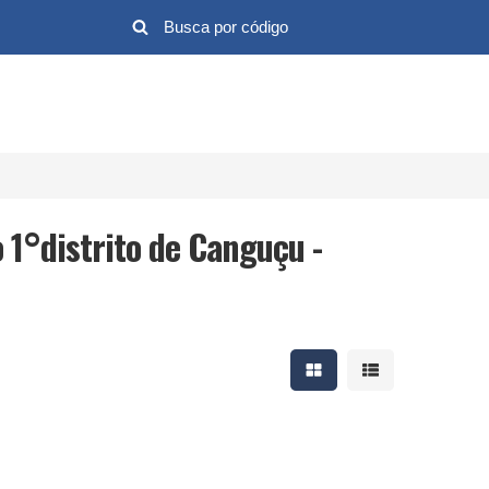
 1°distrito de Canguçu -
Mostrar resultados em 
Mostrar resultad