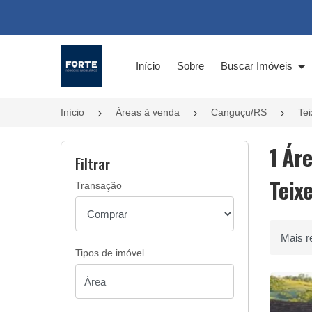
Página inicial
Início
Sobre
Buscar Imóveis
Início
Áreas à venda
Canguçu/RS
Tei
1 Ár
Filtrar
Teix
Transação
Ordenar 
Tipos de imóvel