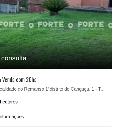
 consulta
à Venda com 20ha
lidade do Remanso 1°distrito de Canguçu, 1 - Teixeiras, Canguçu-RS
 hectares
informações