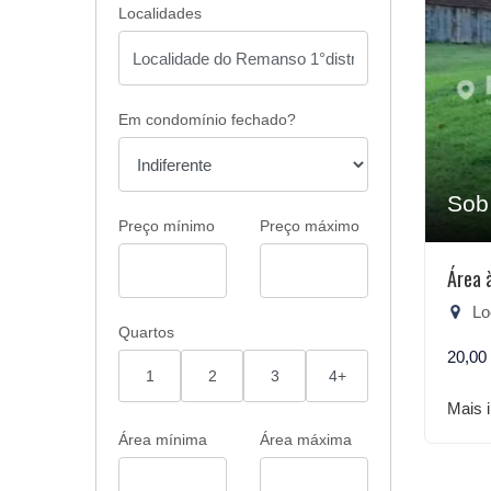
Localidades
Em condomínio fechado?
Sob
Preço mínimo
Preço máximo
Área 
Loca
Quartos
20,00
1
2
3
4+
Mais 
Área mínima
Área máxima