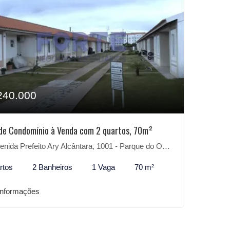
240.000
de Condomínio à Venda com 2 quartos, 70m²
ida Prefeito Ary Alcântara, 1001 - Parque do Obelisco, Pelotas-RS
rtos
2 Banheiros
1 Vaga
70 m²
informações