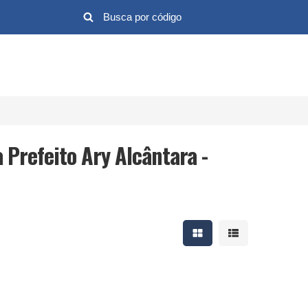
Prefeito Ary Alcântara -
Mostrar resultados em 
Mostrar resultad