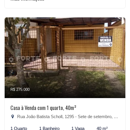
R$ 275.000
Casa à Venda com 1 quarto, 40m²
Rua João Batista Scholl, 1295 - Sete de setembro, São Lourenço do Sul-RS
1 Quarto
1 Banheiro
1 Vaga
40 m²