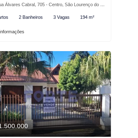
 Álvares Cabral, 705 - Centro, São Lourenço do Sul-RS
rtos
2 Banheiros
3 Vagas
194 m²
informações
1.500.000