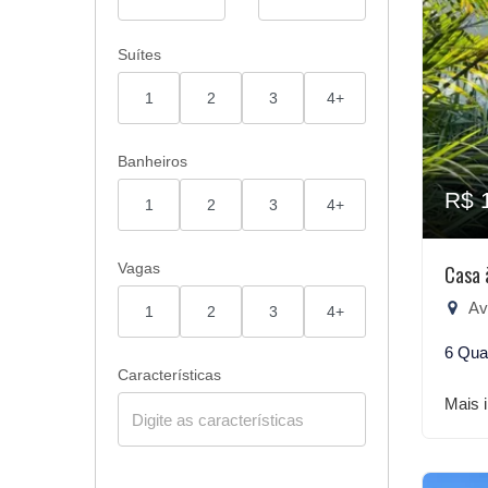
Suítes
1
2
3
4+
Banheiros
R$ 
1
2
3
4+
Vagas
Casa 
Aven
1
2
3
4+
6 Qua
Características
Mais 