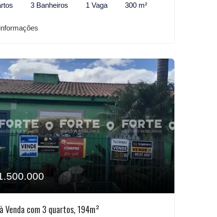
rtos
3 Banheiros
1 Vaga
300 m²
informações
1.500.000
à Venda com 3 quartos, 194m²