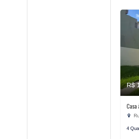
R$ 
Casa 
Rua
4 Qua