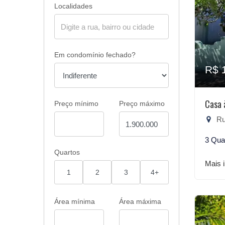
Localidades
Em condomínio fechado?
R$ 
Casa 
Preço mínimo
Preço máximo
Rua
3 Qua
Quartos
Mais 
1
2
3
4+
Área mínima
Área máxima