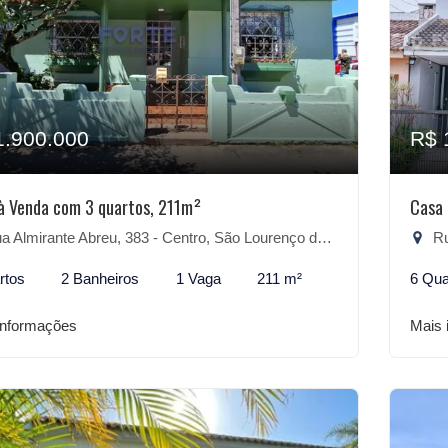
1.900.000
R$ 
à Venda com 3 quartos, 211m²
Casa 
 Almirante Abreu, 383 - Centro, São Lourenço do Sul-RS
Rua
rtos
2 Banheiros
1 Vaga
211 m²
6 Qua
informações
Mais 