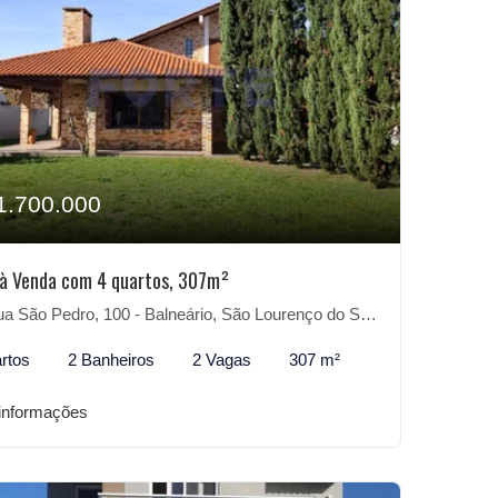
1.700.000
à Venda com 4 quartos, 307m²
a São Pedro, 100 - Balneário, São Lourenço do Sul-RS
rtos
2 Banheiros
2 Vagas
307 m²
informações