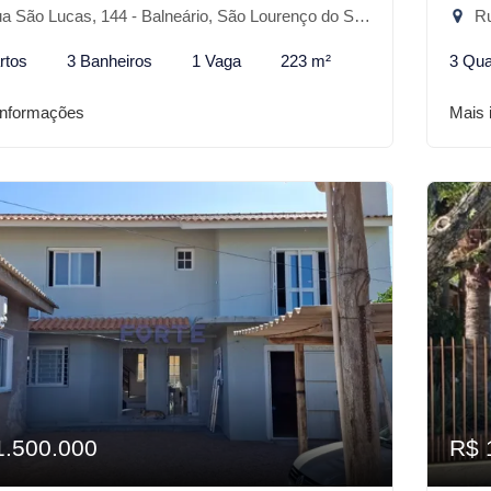
 São Lucas, 144 - Balneário, São Lourenço do Sul-RS
Rua
rtos
3 Banheiros
1 Vaga
223 m²
3 Qua
informações
Mais 
1.500.000
R$ 