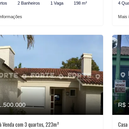
rtos
2 Banheiros
1 Vaga
198 m²
4 Qua
informações
Mais 
1.500.000
R$ 
à Venda com 3 quartos, 223m²
Casa 