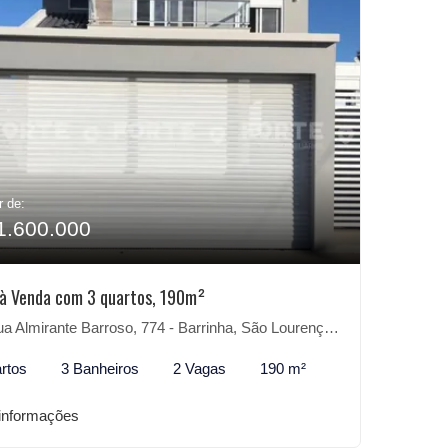
r de:
1.600.000
à Venda com 3 quartos, 190m²
 Almirante Barroso, 774 - Barrinha, São Lourenço do Sul-RS
rtos
3 Banheiros
2 Vagas
190 m²
informações