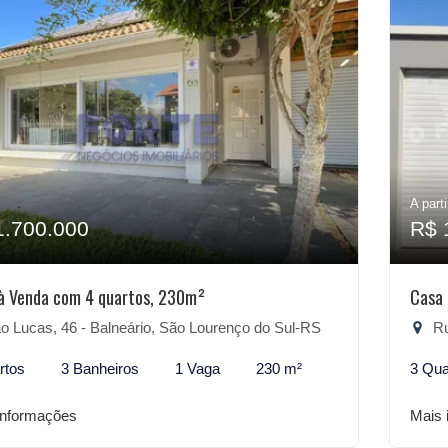
A parti
1.700.000
R$ 
à Venda com 4 quartos, 230m²
Casa 
 Lucas, 46 - Balneário, São Lourenço do Sul-RS
Rua
rtos
3 Banheiros
1 Vaga
230 m²
3 Qua
informações
Mais 