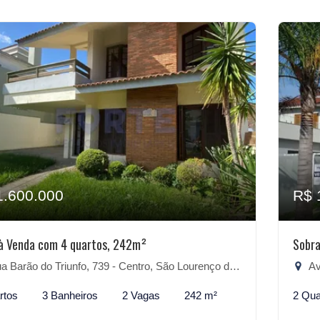
1.600.000
R$ 
à Venda com 4 quartos, 242m²
Sobra
 Barão do Triunfo, 739 - Centro, São Lourenço do Sul-RS
Aven
rtos
3 Banheiros
2 Vagas
242 m²
2 Qua