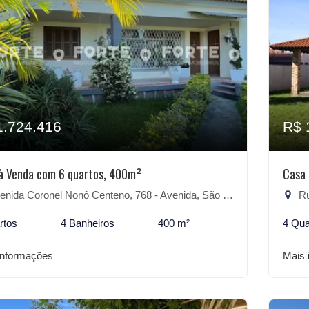
1.724.416
R$ 
à Venda com 6 quartos, 400m²
Casa 
ida Coronel Nonô Centeno, 768 - Avenida, São Lourenço do Sul-RS
Ru
rtos
4 Banheiros
400 m²
4 Qua
informações
Mais 