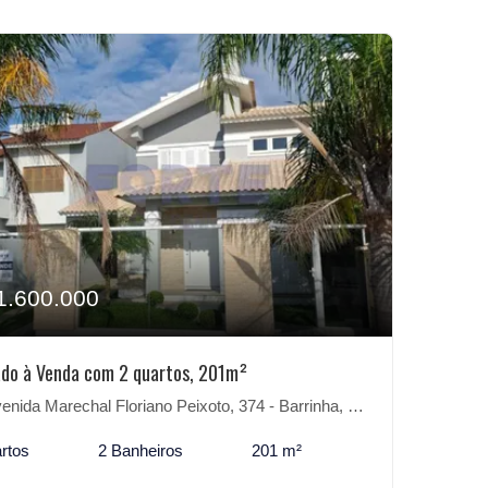
1.600.000
do à Venda com 2 quartos, 201m²
ida Marechal Floriano Peixoto, 374 - Barrinha, São Lourenço do Sul-RS
rtos
2 Banheiros
201 m²