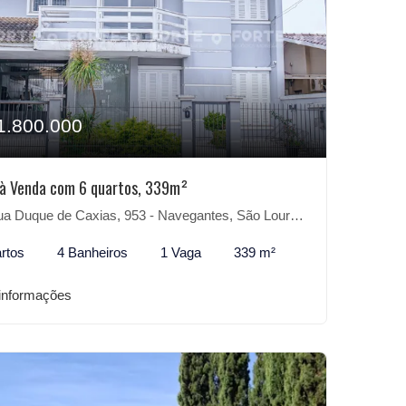
1.800.000
à Venda com 6 quartos, 339m²
 Duque de Caxias, 953 - Navegantes, São Lourenço do Sul-RS
rtos
4 Banheiros
1 Vaga
339 m²
informações