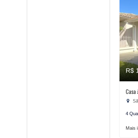
R$ 
Casa 
São
4 Qua
Mais 