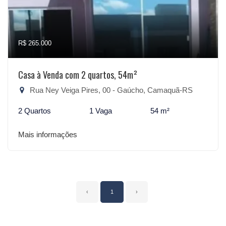
R$ 265.000
Casa à Venda com 2 quartos, 54m²
Rua Ney Veiga Pires, 00 - Gaúcho, Camaquã-RS
2 Quartos
1 Vaga
54 m²
Mais informações
‹
1
›