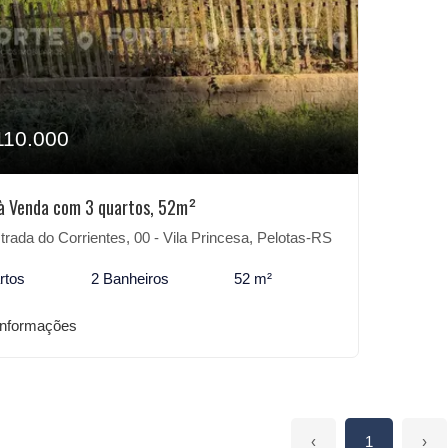
110.000
à Venda com 3 quartos, 52m²
rada do Corrientes, 00 - Vila Princesa, Pelotas-RS
rtos
2 Banheiros
52 m²
informações
‹
1
›