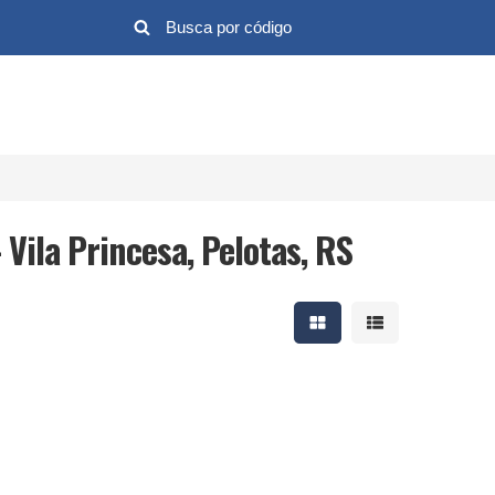
 Vila Princesa, Pelotas, RS
Mostrar resultados em 
Mostrar resultad