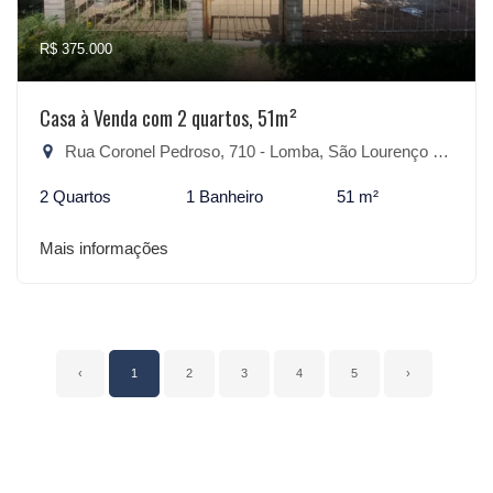
R$ 375.000
Casa à Venda com 2 quartos, 51m²
Rua Coronel Pedroso, 710 - Lomba, São Lourenço do Sul-RS
2 Quartos
1 Banheiro
51 m²
Mais informações
‹
1
2
3
4
5
›