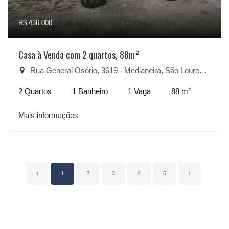
R$ 436.000
Casa à Venda com 2 quartos, 88m²
Rua General Osório, 3619 - Medianeira, São Lourenço do Sul-RS
2 Quartos
1 Banheiro
1 Vaga
88 m²
Mais informações
‹
1
2
3
4
5
›