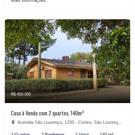
Mais informações
R$ 450.000
Casa à Venda com 2 quartos, 140m²
Avenida São Lourenço, 1295 - Centro, São Lourenço do Sul-RS
2 Quartos
2 Banheiros
1 Vaga
140 m²