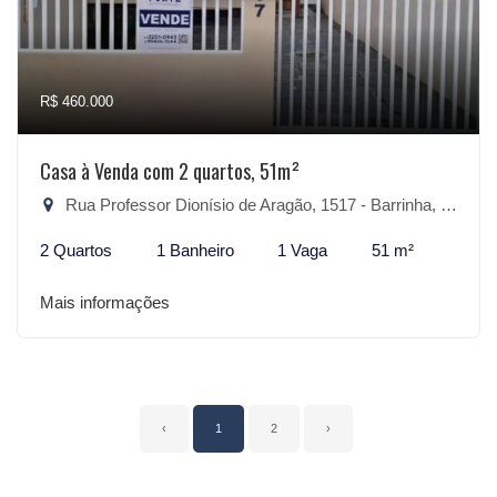
R$ 460.000
Casa à Venda com 2 quartos, 51m²
Rua Professor Dionísio de Aragão, 1517 - Barrinha, São Lourenço do Sul-RS
2 Quartos
1 Banheiro
1 Vaga
51 m²
Mais informações
‹
1
2
›