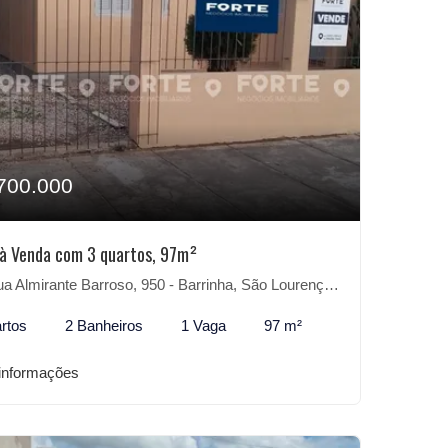
700.000
à Venda com 3 quartos, 97m²
 Almirante Barroso, 950 - Barrinha, São Lourenço do Sul-RS
rtos
2 Banheiros
1 Vaga
97 m²
informações