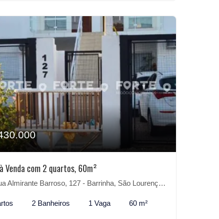
430.000
à Venda com 2 quartos, 60m²
 Almirante Barroso, 127 - Barrinha, São Lourenço do Sul-RS
rtos
2 Banheiros
1 Vaga
60 m²