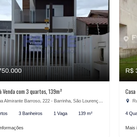
750.000
R$ 
à Venda com 3 quartos, 139m²
Casa 
 Almirante Barroso, 222 - Barrinha, São Lourenço do Sul-RS
Rua
rtos
3 Banheiros
1 Vaga
139 m²
4 Qua
informações
Mais 