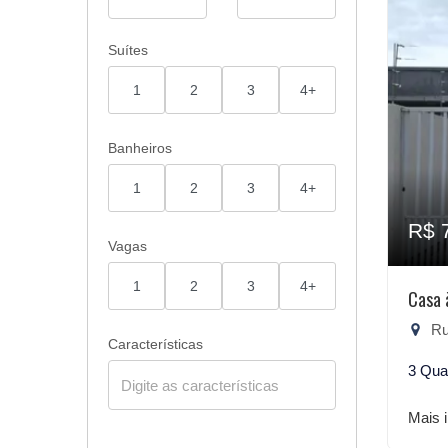
Suítes
1
2
3
4+
Banheiros
1
2
3
4+
R$ 
Vagas
1
2
3
4+
Casa 
Rua
Características
3 Qua
Mais 