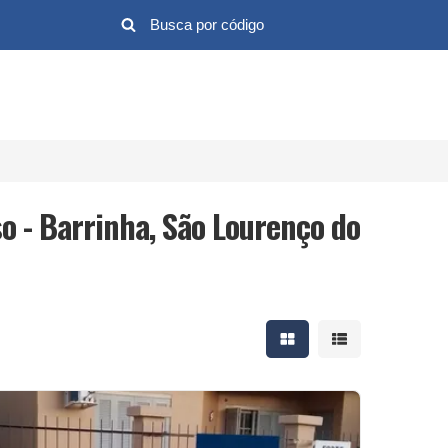
o - Barrinha, São Lourenço do
Mostrar resultados em 
Mostrar resultad