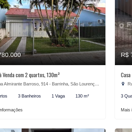
780.000
R$ 
à Venda com 2 quartos, 130m²
Casa 
 Almirante Barroso, 914 - Barrinha, São Lourenço do Sul-RS
Rua
rtos
3 Banheiros
1 Vaga
130 m²
3 Qua
informações
Mais 