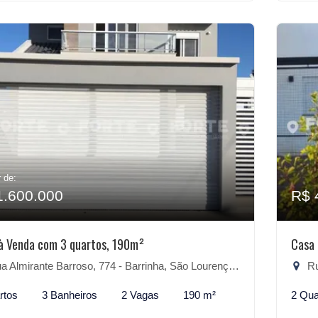
r de:
1.600.000
R$ 
à Venda com 3 quartos, 190m²
Casa 
 Almirante Barroso, 774 - Barrinha, São Lourenço do Sul-RS
Rua
rtos
3 Banheiros
2 Vagas
190 m²
2 Qua