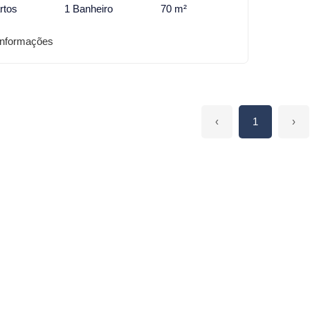
rtos
1 Banheiro
70 m²
informações
‹
1
›