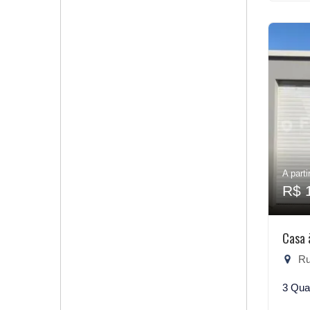
A parti
R$ 
Casa 
Rua
3 Qua