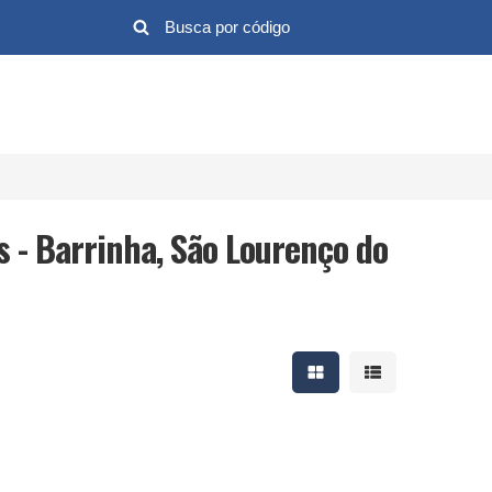
s - Barrinha, São Lourenço do
Mostrar resultados em 
Mostrar resultad