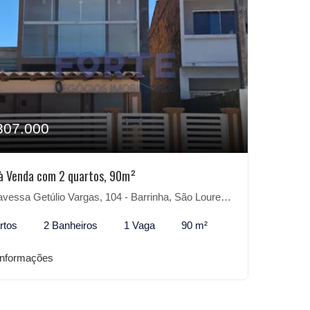
307.000
à Venda com 2 quartos, 90m²
vessa Getúlio Vargas, 104 - Barrinha, São Lourenço do Sul-RS
rtos
2 Banheiros
1 Vaga
90 m²
informações