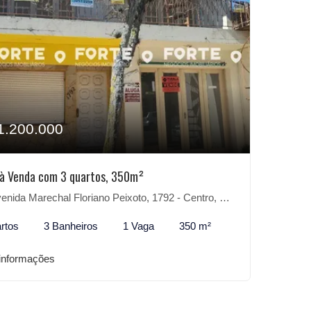
1.200.000
à Venda com 3 quartos, 350m²
ida Marechal Floriano Peixoto, 1792 - Centro, São Lourenço do Sul-RS
rtos
3 Banheiros
1 Vaga
350 m²
informações