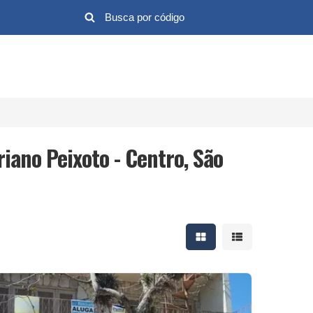
iano Peixoto - Centro, São
Mostrar resultados em 
Mostrar resultad