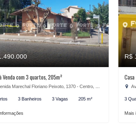
1.490.000
R$ 
à Venda com 3 quartos, 205m²
Casa 
ida Marechal Floriano Peixoto, 1370 - Centro, São Lourenço do Sul-RS
Aven
rtos
3 Banheiros
3 Vagas
205 m²
3 Qua
informações
Mais 