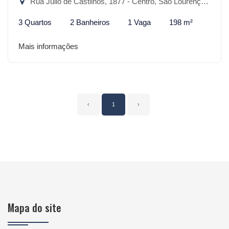
Rua Júlio de Castilhos, 1877 - Centro, São Lourenço do Sul-RS
3 Quartos
2 Banheiros
1 Vaga
198 m²
Mais informações
‹
1
›
Mapa do site