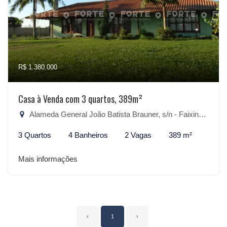
R$ 1.380.000
Casa à Venda com 3 quartos, 389m²
Alameda General João Batista Brauner, s/n - Faixinha, São Lourenço do Sul-RS
3 Quartos
4 Banheiros
2 Vagas
389 m²
Mais informações
‹
1
›