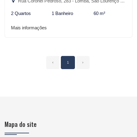
Rua Coronel Pedroso, 283 - Lomba, São Lourenço do Sul-RS
2 Quartos
1 Banheiro
60 m²
Mais informações
‹
1
›
Mapa do site