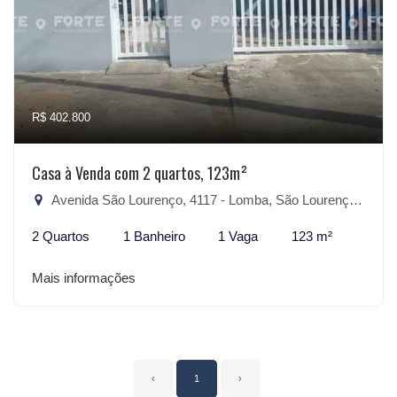
R$ 402.800
Casa à Venda com 2 quartos, 123m²
Avenida São Lourenço, 4117 - Lomba, São Lourenço do Sul-RS
2 Quartos
1 Banheiro
1 Vaga
123 m²
Mais informações
‹
1
›