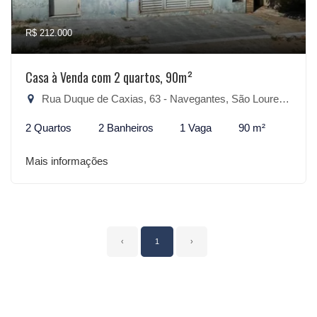
R$ 212.000
Casa à Venda com 2 quartos, 90m²
Rua Duque de Caxias, 63 - Navegantes, São Lourenço do Sul-RS
2 Quartos
2 Banheiros
1 Vaga
90 m²
Mais informações
‹
1
›