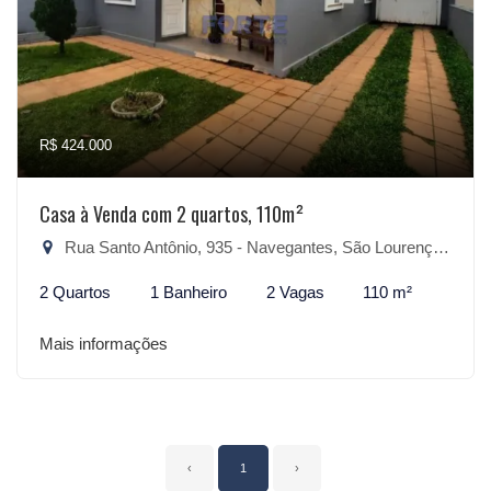
R$ 424.000
Casa à Venda com 2 quartos, 110m²
Rua Santo Antônio, 935 - Navegantes, São Lourenço do Sul-RS
2 Quartos
1 Banheiro
2 Vagas
110 m²
Mais informações
‹
1
›