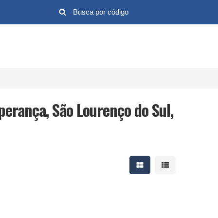
perança, São Lourenço do Sul,
Mostrar resultados em 
Mostrar resultad