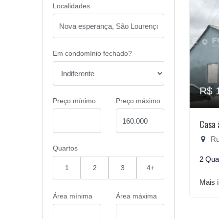
Localidades
Em condomínio fechado?
R$ 
Preço mínimo
Preço máximo
Casa 
Rua
Quartos
2 Qua
1
2
3
4+
Mais 
Área mínima
Área máxima