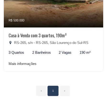
R$ 500.000
Casa à Venda com 3 quartos, 190m²
RS-265, s/n - RS-265, São Lourenço do Sul-RS
3 Quartos
2 Banheiros
2 Vagas
190 m²
Mais informações
‹
1
›