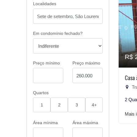
Localidades
Em condomínio fechado?
R$ 
Preço mínimo
Preço máximo
Casa 
Trav
Quartos
2 Qua
1
2
3
4+
Mais 
Área mínima
Área máxima