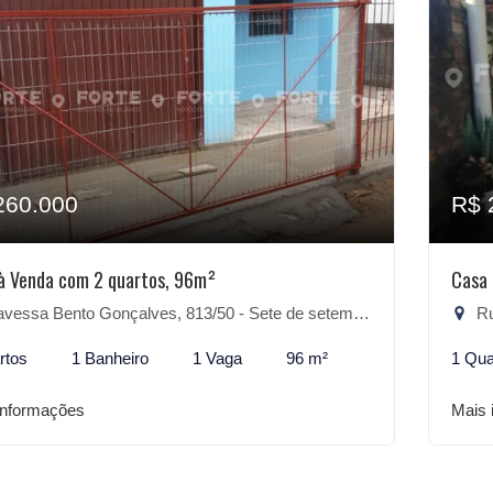
260.000
R$ 
à Venda com 2 quartos, 96m²
Casa 
essa Bento Gonçalves, 813/50 - Sete de setembro, São Lourenço do Sul-RS
Rua 
rtos
1 Banheiro
1 Vaga
96 m²
1 Qua
informações
Mais 