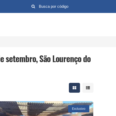
de setembro, São Lourenço do
Mostrar resultados em 
Mostrar resultad
Exclusivo