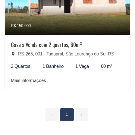
R$ 150.000
Casa à Venda com 2 quartos, 60m²
RS-265, 001 - Taquaral, São Lourenço do Sul-RS
2 Quartos
1 Banheiro
1 Vaga
60 m²
Mais informações
‹
1
›