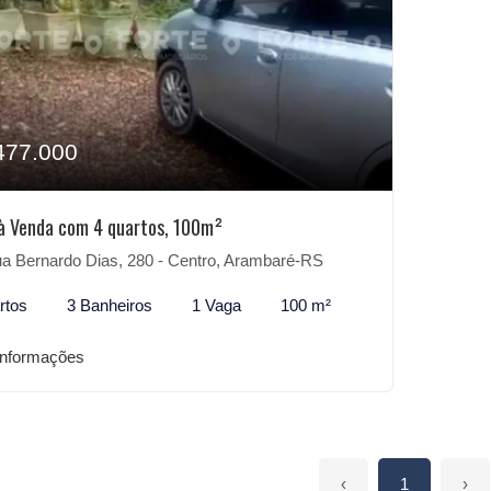
477.000
à Venda com 4 quartos, 100m²
a Bernardo Dias, 280 - Centro, Arambaré-RS
rtos
3 Banheiros
1 Vaga
100 m²
informações
‹
1
›