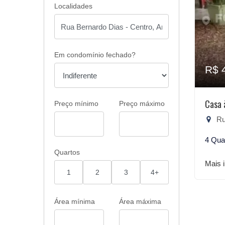
Localidades
Em condomínio fechado?
R$ 
Casa 
Preço mínimo
Preço máximo
Ru
4 Qua
Quartos
Mais 
1
2
3
4+
Área mínima
Área máxima