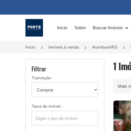
Página inicial
Início
Sobre
Buscar Imóveis
Início
Imóveis à venda
Arambaré/RS
1 Im
Filtrar
Transação
Ordenar 
Tipos de imóvel