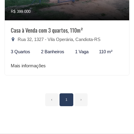
R$ 399.000
Casa à Venda com 3 quartos, 110m²
Rua 32, 1327 - Vila Operária, Candiota-RS
3 Quartos
2 Banheiros
1 Vaga
110 m²
Mais informações
‹
1
›