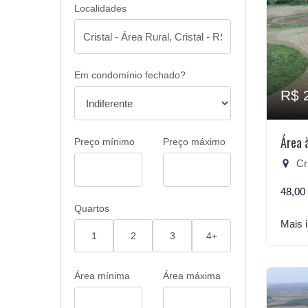
Localidades
Em condomínio fechado?
R$ 
Área 
Preço mínimo
Preço máximo
Cri
48,00
Quartos
Mais 
1
2
3
4+
Área mínima
Área máxima