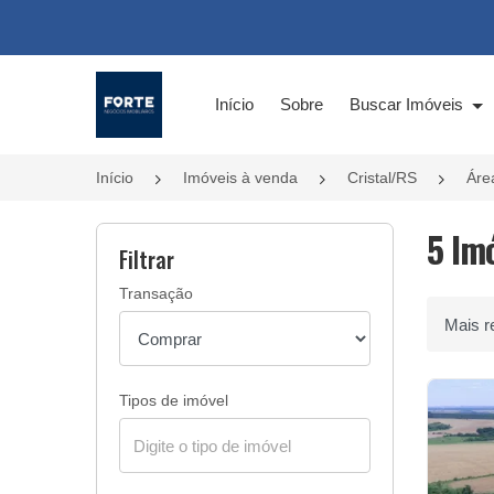
Página inicial
Início
Sobre
Buscar Imóveis
Início
Imóveis à venda
Cristal/RS
Áre
5 Imó
Filtrar
Transação
Ordenar 
Tipos de imóvel