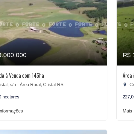
9.000.000
R$ 
da à Venda com 145ha
Área 
stal, s/n - Área Rural, Cristal-RS
Cri
0 hectares
227,0
informações
Mais 