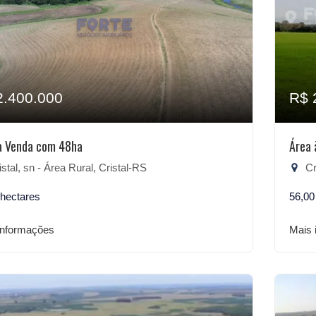
2.400.000
R$ 
à Venda com 48ha
Área 
stal, sn - Área Rural, Cristal-RS
Cr
 hectares
56,00
informações
Mais 