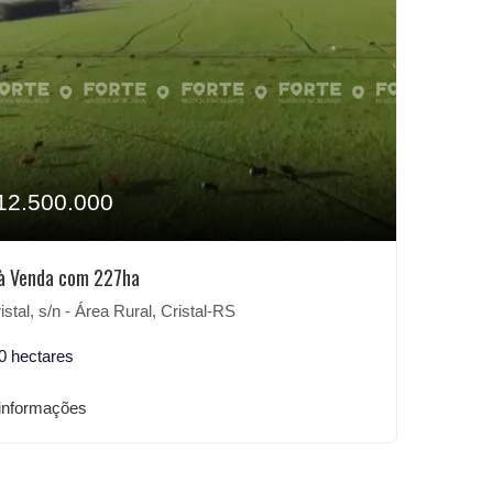
12.500.000
à Venda com 227ha
stal, s/n - Área Rural, Cristal-RS
0 hectares
informações