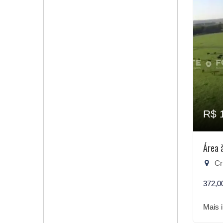
R$ 
Área 
Cri
372,0
Mais 