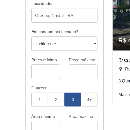
Localidades
Em condomínio fechado?
R$ 
Casa 
Preço mínimo
Preço máximo
Rua
3 Qua
Quartos
Mais 
1
2
3
4+
Área mínima
Área máxima