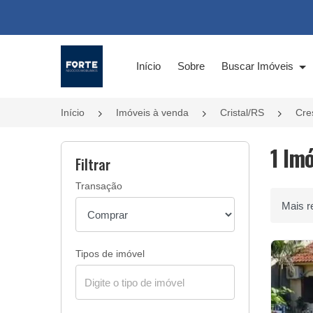
Página inicial
Início
Sobre
Buscar Imóveis
Início
Imóveis à venda
Cristal/RS
Cre
1 Im
Filtrar
Transação
Ordenar 
Tipos de imóvel