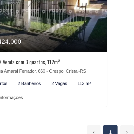
424.000
à Venda com 3 quartos, 112m²
 Amaral Ferrador, 660 - Crespo, Cristal-RS
rtos
2 Banheiros
2 Vagas
112 m²
informações
‹
1
›