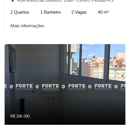
Rua Marechal Deodoro, 1086 - Centro, Pelotas-RS
2 Quartos
1 Banheiro
2 Vagas
40 m²
Mais informações
R$ 296.000