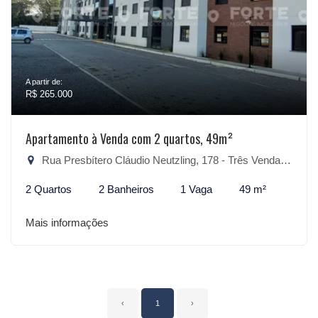
A partir de:
R$ 265.000
Apartamento à Venda com 2 quartos, 49m²
Rua Presbítero Cláudio Neutzling, 178 - Três Vendas, Pelotas-RS
2 Quartos
2 Banheiros
1 Vaga
49 m²
Mais informações
‹
1
›