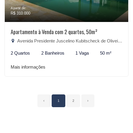
A partir de:
R$ 310.000
Apartamento à Venda com 2 quartos, 50m²
Avenida Presidente Juscelino Kubitscheck de Oliveira, 1916 - São Gonçalo, Pelotas-RS
2 Quartos
2 Banheiros
1 Vaga
50 m²
Mais informações
‹
1
2
›