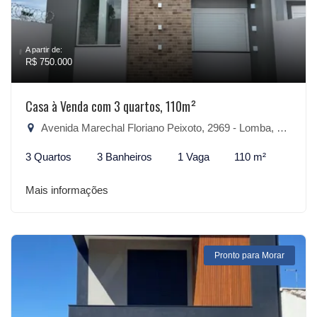
A partir de:
R$ 750.000
Casa à Venda com 3 quartos, 110m²
Avenida Marechal Floriano Peixoto, 2969 - Lomba, São Lourenço do Sul-RS
3 Quartos
3 Banheiros
1 Vaga
110 m²
Mais informações
Pronto para Morar