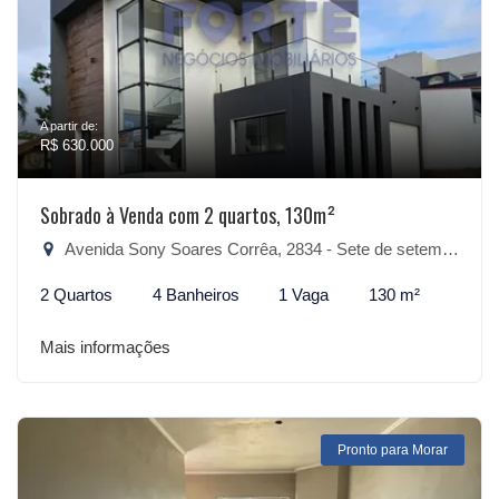
A partir de:
R$ 630.000
Sobrado à Venda com 2 quartos, 130m²
Avenida Sony Soares Corrêa, 2834 - Sete de setembro, São Lourenço do Sul-RS
2 Quartos
4 Banheiros
1 Vaga
130 m²
Mais informações
Pronto para Morar