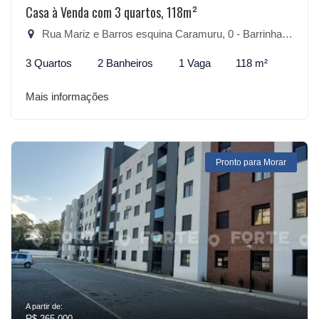
Casa à Venda com 3 quartos, 118m²
Rua Mariz e Barros esquina Caramuru, 0 - Barrinha, São Lourenço do Sul-RS
3 Quartos
2 Banheiros
1 Vaga
118 m²
Mais informações
Pronto para Morar
A partir de:
R$ 265.000