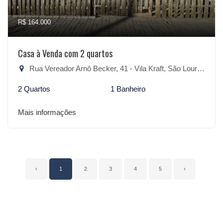
R$ 164.000
Casa à Venda com 2 quartos
Rua Vereador Arnô Becker, 41 - Vila Kraft, São Lourenço do Sul-RS
2 Quartos
1 Banheiro
Mais informações
‹
1
2
3
4
5
›