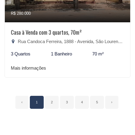
R$ 280.000
Casa à Venda com 3 quartos, 70m²
Rua Candoca Ferreira, 1888 - Avenida, São Lourenço do Sul-RS
3 Quartos
1 Banheiro
70 m²
Mais informações
‹
1
2
3
4
5
›