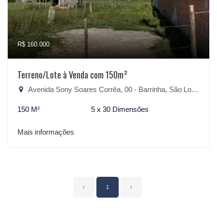
R$ 160.000
Terreno/Lote à Venda com 150m²
Avenida Sony Soares Corrêa, 00 - Barrinha, São Lourenço do Sul-RS
150 M²
5 x 30 Dimensões
Mais informações
‹
1
›