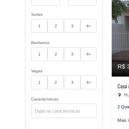
Suítes
1
2
3
4+
Banheiros
1
2
3
4+
R$ 
Vagas
1
2
3
4+
Casa 
Rua
Características
2 Qua
Mais 