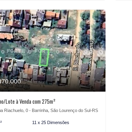
370.000
no/Lote à Venda com 275m²
 Riachuelo, 0 - Barrinha, São Lourenço do Sul-RS
²
11 x 25 Dimensões