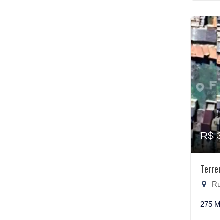
R$ 
Terre
Rua
275 M