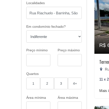
Localidades
Em condomínio fechado?
R$ 
Preço mínimo
Preço máximo
Terre
Rua
Quartos
11 x 
1
2
3
4+
Mais 
Área mínima
Área máxima