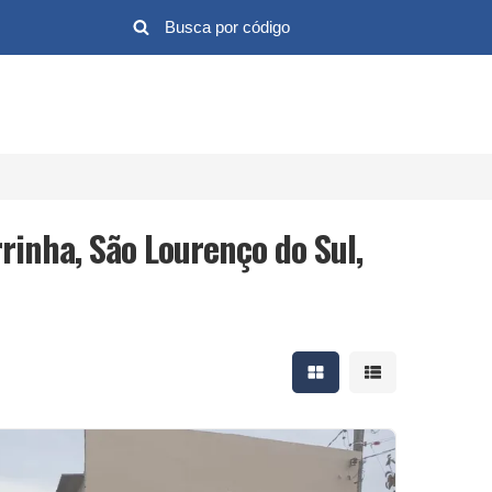
rinha, São Lourenço do Sul,
Mostrar resultados em 
Mostrar resultad