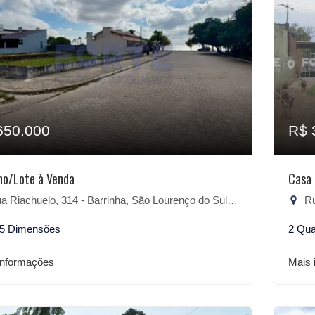
650.000
R$ 
no/Lote à Venda
Casa 
 Riachuelo, 314 - Barrinha, São Lourenço do Sul-RS
Ru
25 Dimensões
2 Qua
informações
Mais 