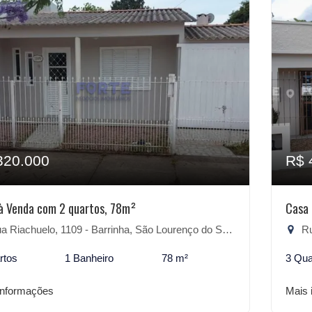
320.000
R$ 
à Venda com 2 quartos, 78m²
Casa 
 Riachuelo, 1109 - Barrinha, São Lourenço do Sul-RS
Ru
rtos
1 Banheiro
78 m²
3 Qua
informações
Mais 