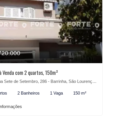
720.000
à Venda com 2 quartos, 150m²
 Sete de Setembro, 286 - Barrinha, São Lourenço do Sul-RS
rtos
2 Banheiros
1 Vaga
150 m²
informações