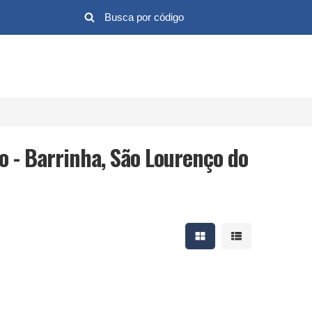
 - Barrinha, São Lourenço do
Mostrar resultados em 
Mostrar resultad