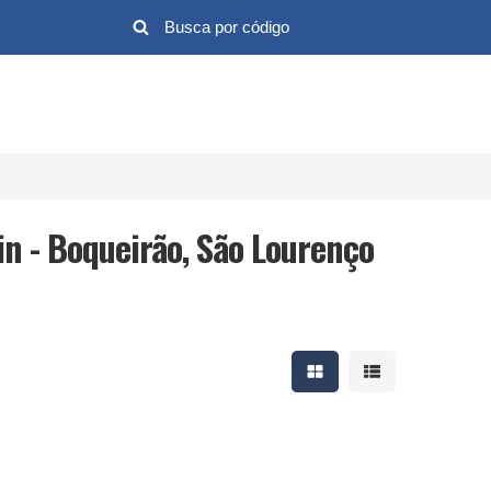
in - Boqueirão, São Lourenço
Mostrar resultados em 
Mostrar resultad