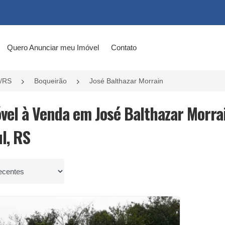
Quero Anunciar meu Imóvel
Contato
l/RS
Boqueirão
José Balthazar Morrain
óvel à Venda em José Balthazar Morra
l, RS
por