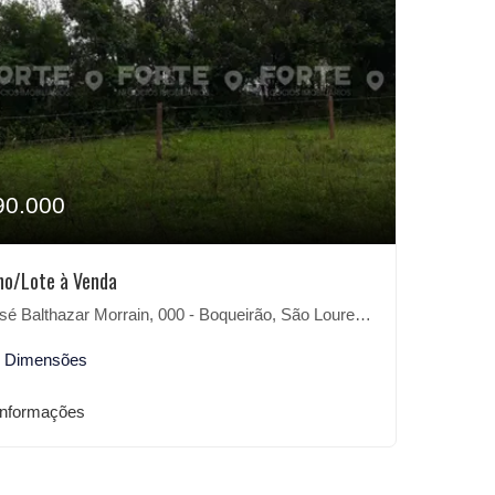
90.000
no/Lote à Venda
é Balthazar Morrain, 000 - Boqueirão, São Lourenço do Sul-RS
3 Dimensões
informações