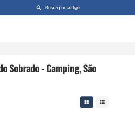
do Sobrado - Camping, São
Mostrar resultados em 
Mostrar resultad