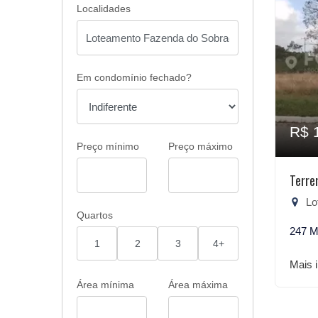
Localidades
Em condomínio fechado?
R$ 
Preço mínimo
Preço máximo
Terre
Lote
Quartos
247 M
1
2
3
4+
Mais 
Área mínima
Área máxima