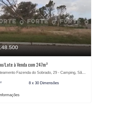
148.500
no/Lote à Venda com 247m²
amento Fazenda do Sobrado, 29 - Camping, São Lourenço do Sul-RS
²
8 x 30 Dimensões
informações