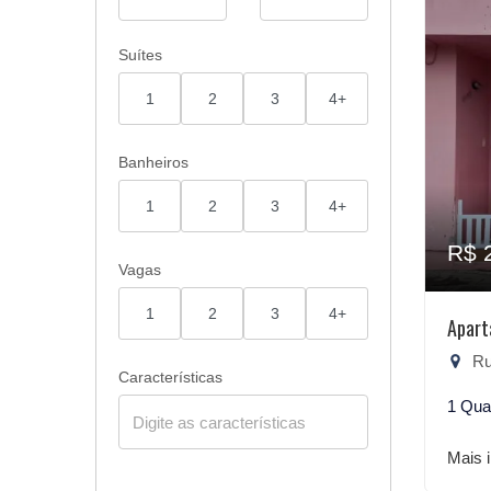
Suítes
1
2
3
4+
Banheiros
1
2
3
4+
R$ 
Vagas
1
2
3
4+
Apart
Rua
Características
1 Qua
Mais 