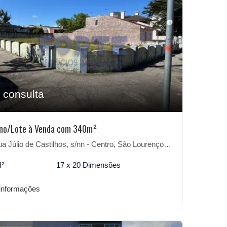
 consulta
eno/Lote à Venda com 340m²
 Júlio de Castilhos, s/nn - Centro, São Lourenço do Sul-RS
M²
17 x 20 Dimensões
informações