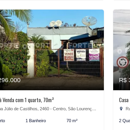
296.000
R$ 
à Venda com 1 quarto, 70m²
Casa 
 Júlio de Castilhos, 2460 - Centro, São Lourenço do Sul-RS
Rua
rto
1 Banheiro
70 m²
2 Qua