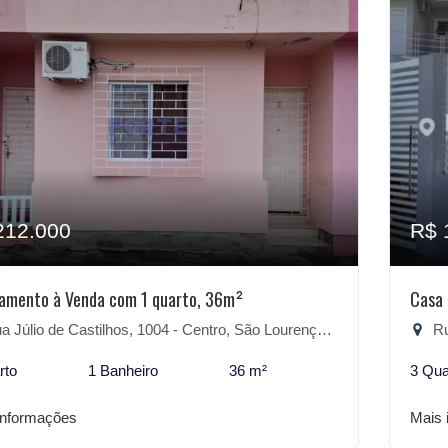
212.000
R$ 
amento à Venda com 1 quarto, 36m²
Casa 
 Júlio de Castilhos, 1004 - Centro, São Lourenço do Sul-RS
Rua
rto
1 Banheiro
36 m²
3 Qua
informações
Mais 