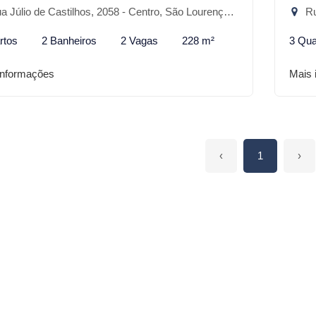
 Júlio de Castilhos, 2058 - Centro, São Lourenço do Sul-RS
Rua
rtos
2 Banheiros
2 Vagas
228 m²
3 Qua
informações
Mais 
‹
1
›