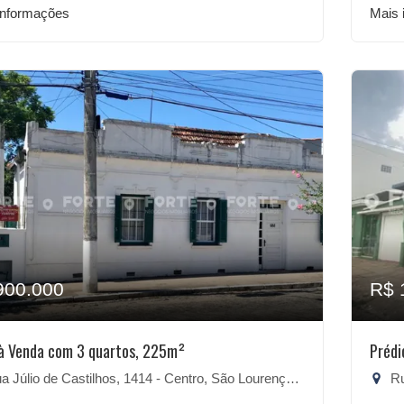
informações
Mais 
900.000
R$ 
à Venda com 3 quartos, 225m²
Prédi
 Júlio de Castilhos, 1414 - Centro, São Lourenço do Sul-RS
Rua