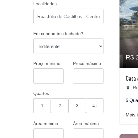
Localidades
Em condomínio fechado?
R$ 
Preço mínimo
Preço máximo
Casa 
Rua
Quartos
5 Qua
1
2
3
4+
Mais 
Área mínima
Área máxima