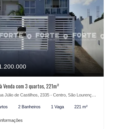
1.200.000
à Venda com 3 quartos, 221m²
 Júlio de Castilhos, 2335 - Centro, São Lourenço do Sul-RS
rtos
2 Banheiros
1 Vaga
221 m²
informações