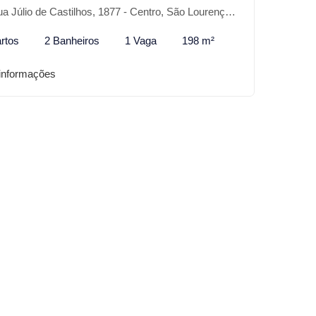
 Júlio de Castilhos, 1877 - Centro, São Lourenço do Sul-RS
rtos
2 Banheiros
1 Vaga
198 m²
informações