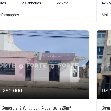
rtos
2 Banheiros
225 m²
425 
informações
Mais 
1.250.000
R$ 
l Comercial à Venda com 4 quartos, 228m²
Casa 