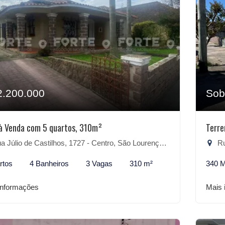
2.200.000
Sob
à Venda com 5 quartos, 310m²
Terr
 Júlio de Castilhos, 1727 - Centro, São Lourenço do Sul-RS
Rua
rtos
4 Banheiros
3 Vagas
310 m²
340 
informações
Mais 