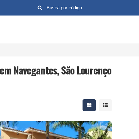
 em Navegantes, São Lourenço
Mostrar resultados em 
Mostrar resultad