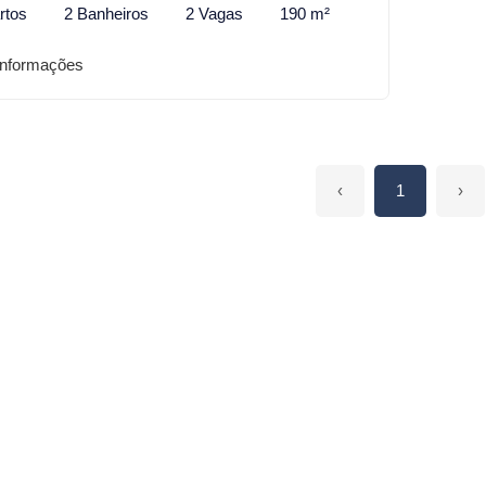
rtos
2 Banheiros
2 Vagas
190 m²
informações
‹
1
›