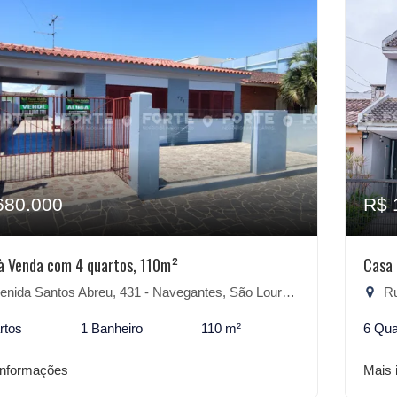
680.000
R$ 
à Venda com 4 quartos, 110m²
Casa 
nida Santos Abreu, 431 - Navegantes, São Lourenço do Sul-RS
Rua
rtos
1 Banheiro
110 m²
6 Qua
informações
Mais 