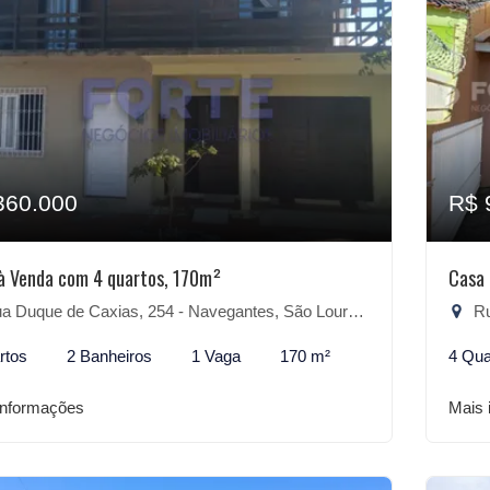
360.000
R$ 
à Venda com 4 quartos, 170m²
Casa 
 Duque de Caxias, 254 - Navegantes, São Lourenço do Sul-RS
Rua
rtos
2 Banheiros
1 Vaga
170 m²
4 Qua
informações
Mais 