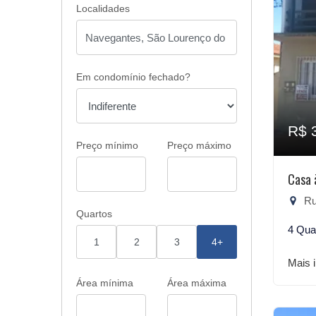
Localidades
Em condomínio fechado?
R$ 
Preço mínimo
Preço máximo
Casa 
Rua
Quartos
4 Qua
1
2
3
4+
Mais 
Área mínima
Área máxima