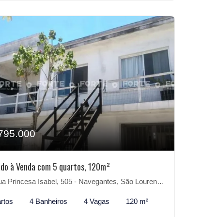
795.000
do à Venda com 5 quartos, 120m²
 Princesa Isabel, 505 - Navegantes, São Lourenço do Sul-RS
rtos
4 Banheiros
4 Vagas
120 m²