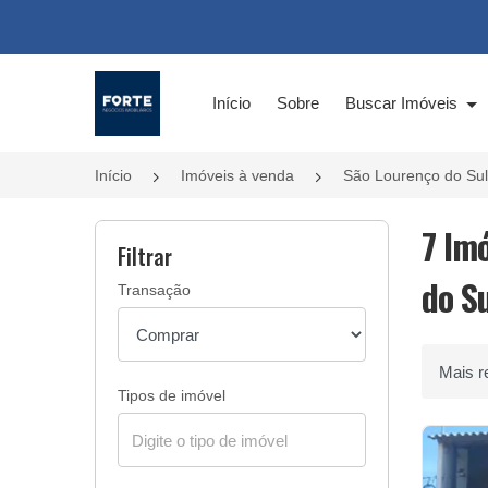
Página inicial
Início
Sobre
Buscar Imóveis
Início
Imóveis à venda
São Lourenço do Su
7 Im
Filtrar
do Su
Transação
Ordenar 
Tipos de imóvel