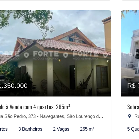
1.350.000
R$ 
do à Venda com 4 quartos, 265m²
Sobra
 São Pedro, 373 - Navegantes, São Lourenço do Sul-RS
Rua
rtos
3 Banheiros
2 Vagas
265 m²
5 Qua