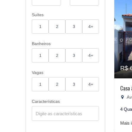
Suítes
1
2
3
4+
Banheiros
1
2
3
4+
R$ 
Vagas
1
2
3
4+
Casa 
Ave
Características
4 Qua
Mais 