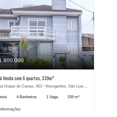
1.800.000
à Venda com 6 quartos, 339m²
 Duque de Caxias, 953 - Navegantes, São Lourenço do Sul-RS
rtos
4 Banheiros
1 Vaga
339 m²
informações