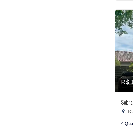
R$ 
Sobra
Rua
4 Qua