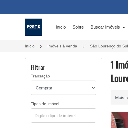
Página inicial
Início
Sobre
Buscar Imóveis
Início
Imóveis à venda
São Lourenço do Su
1 Im
Filtrar
Lour
Transação
Ordenar 
Tipos de imóvel