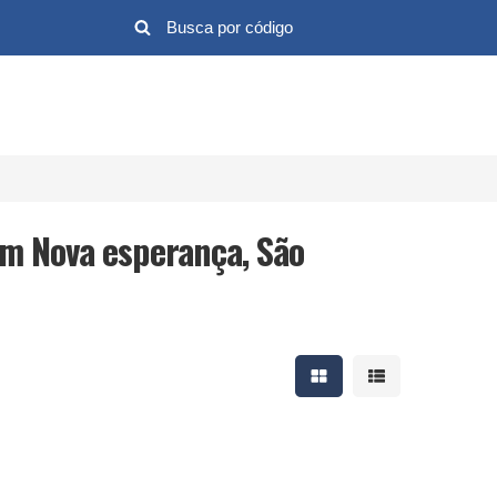
em Nova esperança, São
Mostrar resultados em 
Mostrar resultad