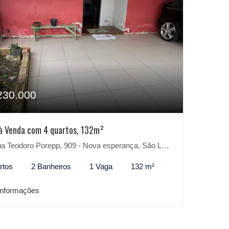
230.000
à Venda com 4 quartos, 132m²
 Teodoro Porepp, 909 - Nova esperança, São Lourenço do Sul-RS
rtos
2 Banheiros
1 Vaga
132 m²
informações