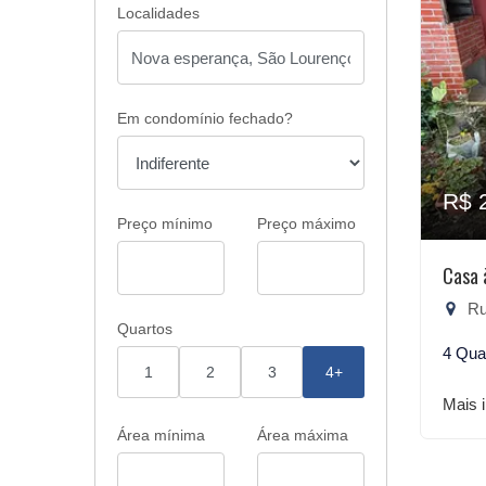
Localidades
Em condomínio fechado?
R$ 
Preço mínimo
Preço máximo
Casa 
Rua
Quartos
4 Qua
1
2
3
4+
Mais 
Área mínima
Área máxima