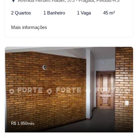
Avenida Herbert Hadler, 575 - Fragata, Pelotas-RS
2 Quartos
1 Banheiro
1 Vaga
45 m²
Mais informações
R$ 1.950
/mês