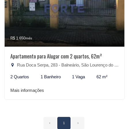
R$ 1.650
/mês
Apartamento para Alugar com 2 quartos, 62m²
Rua Doca Serpa, 283 - Balneário, São Lourenço do Sul-RS
2 Quartos
1 Banheiro
1 Vaga
62 m²
Mais informações
‹
1
›