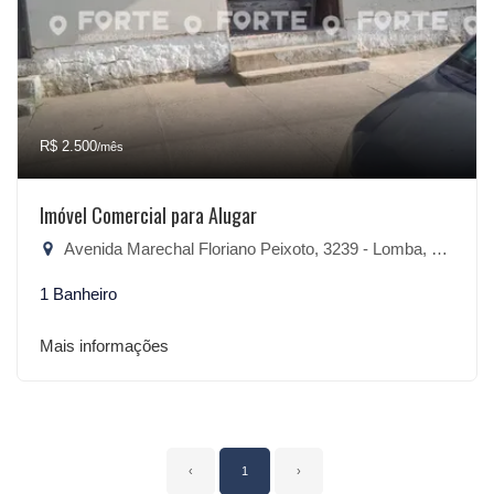
R$ 2.500
/mês
Imóvel Comercial para Alugar
Avenida Marechal Floriano Peixoto, 3239 - Lomba, São Lourenço do Sul-RS
1 Banheiro
Mais informações
‹
1
›