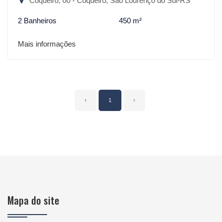
Coqueiro, 00 - Coqueiro, São Lourenço do Sul-RS
2 Banheiros
450 m²
Mais informações
‹
1
›
Mapa do site