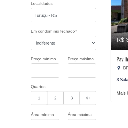
Localidades
Em condomínio fechado?
R$ 
Pavil
Preço mínimo
Preço máximo
BR
3 Sal
Quartos
Mais 
1
2
3
4+
Área mínima
Área máxima