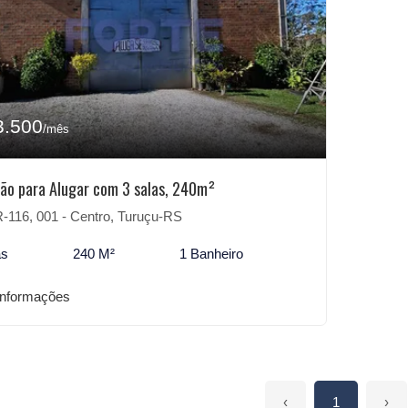
3.500
/mês
hão para Alugar com 3 salas, 240m²
-116, 001 - Centro, Turuçu-RS
as
240 M²
1 Banheiro
informações
‹
1
›