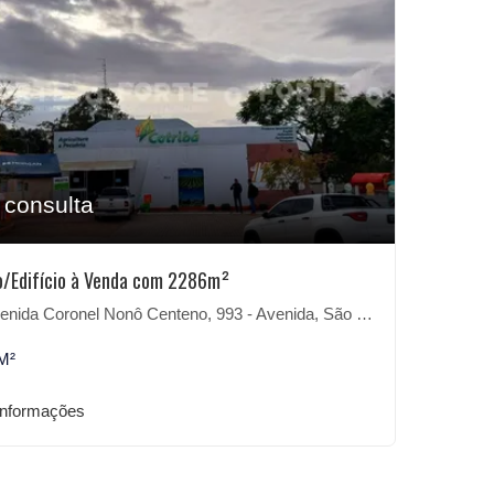
 consulta
o/Edifício à Venda com 2286m²
ida Coronel Nonô Centeno, 993 - Avenida, São Lourenço do Sul-RS
M²
informações