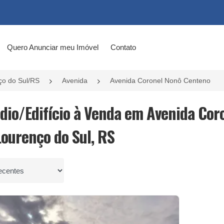
Quero Anunciar meu Imóvel
Contato
ço do Sul/RS
Avenida
Avenida Coronel Nonô Centeno
édio/Edifício à Venda em Avenida Cor
Lourenço do Sul, RS
por