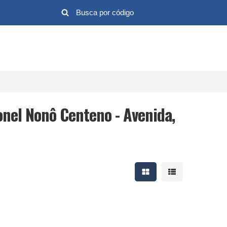
onel Nonô Centeno - Avenida,
Mostrar resultados em 
Mostrar resultad