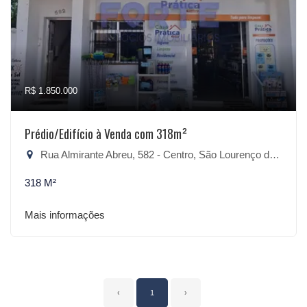
R$ 1.850.000
Prédio/Edifício à Venda com 318m²
Rua Almirante Abreu, 582 - Centro, São Lourenço do Sul-RS
318 M²
Mais informações
‹
1
›