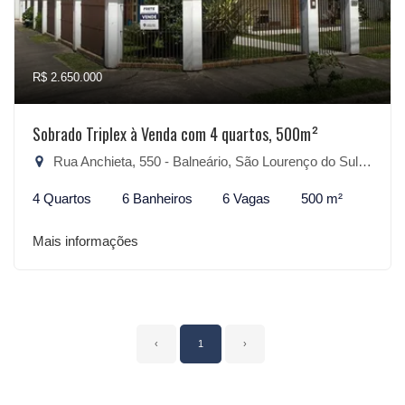
R$ 2.650.000
Sobrado Triplex à Venda com 4 quartos, 500m²
Rua Anchieta, 550 - Balneário, São Lourenço do Sul-RS
4 Quartos
6 Banheiros
6 Vagas
500 m²
Mais informações
‹
1
›