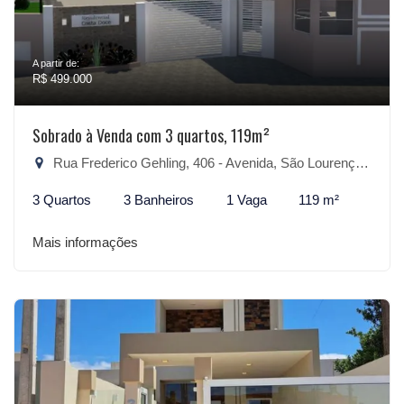
A partir de:
R$ 499.000
Sobrado à Venda com 3 quartos, 119m²
Rua Frederico Gehling, 406 - Avenida, São Lourenço do Sul-RS
3 Quartos
3 Banheiros
1 Vaga
119 m²
Mais informações